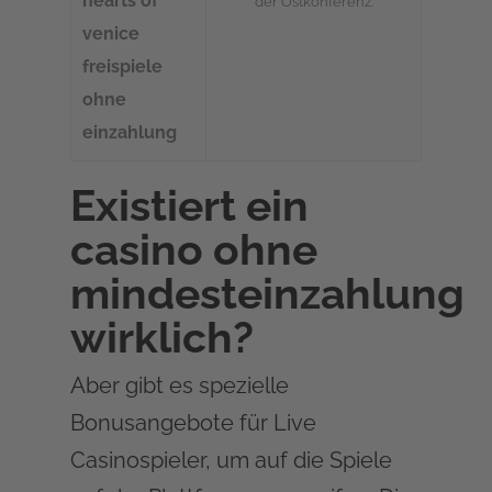
hearts of
der Ostkonferenz.
venice
freispiele
ohne
einzahlung
Existiert ein
casino ohne
mindesteinzahlung
wirklich?
Aber gibt es spezielle
Bonusangebote für Live
Casinospieler, um auf die Spiele