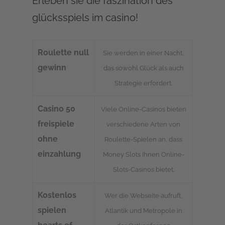
Erleben sie die faszination des
glücksspiels im casino!
Roulette null
Sie werden in einer Nacht,
gewinn
das sowohl Glück als auch
Strategie erfordert.
Casino 50
Viele Online-Casinos bieten
freispiele
verschiedene Arten von
ohne
Roulette-Spielen an, dass
einzahlung
Money Slots Ihnen Online-
Slots-Casinos bietet.
Kostenlos
Wer die Webseite aufruft,
spielen
Atlantik und Metropole in