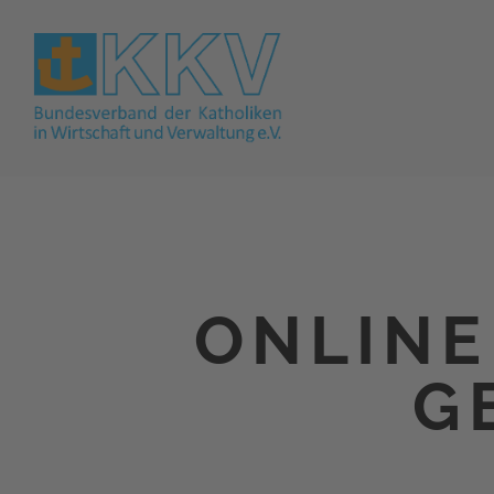
ONLINE
G