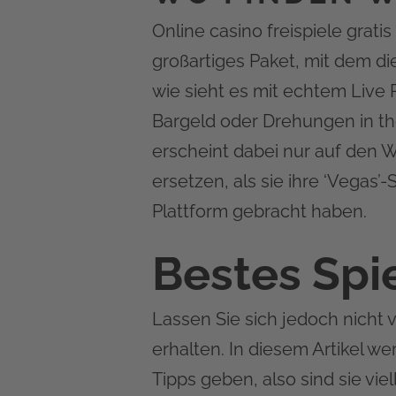
Online casino freispiele gra
großartiges Paket, mit dem d
wie sieht es mit echtem Live 
Bargeld oder Drehungen in th
erscheint dabei nur auf den 
ersetzen, als sie ihre ‘Vegas’
Plattform gebracht haben.
Bestes Spi
Lassen Sie sich jedoch nicht
erhalten. In diesem Artikel we
Tipps geben, also sind sie vi