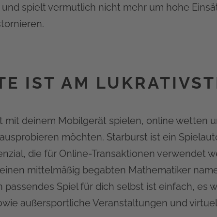
 und spielt vermutlich nicht mehr um hohe Einsä
tornieren.
E IST AM LUKRATIVST
 mit deinem Mobilgerät spielen, online wetten u
usprobieren möchten. Starburst ist ein Spielaut
zial, die für Online-Transaktionen verwendet w
e einen mittelmäßig begabten Mathematiker namen
n passendes Spiel für dich selbst ist einfach, es 
wie außersportliche Veranstaltungen und virtue