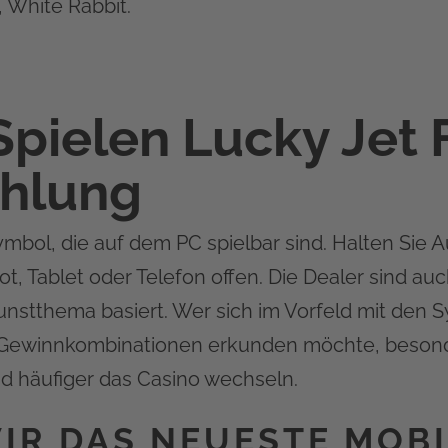
, White Rabbit.
pielen Lucky Jet 
ahlung
Symbol, die auf dem PC spielbar sind. Halten Si
t, Tablet oder Telefon offen. Die Dealer sind au
nstthema basiert. Wer sich im Vorfeld mit den 
e Gewinnkombinationen erkunden möchte, beson
 häufiger das Casino wechseln.
IR DAS NEUESTE MOBI