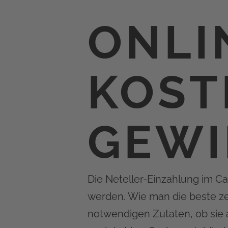
ONLI
KOST
GEW
Die Neteller-Einzahlung im Ca
werden. Wie man die beste ze
notwendigen Zutaten, ob sie 