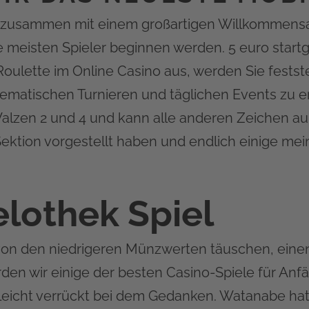
tis zusammen mit einem großartigen Willkommensa
ie meisten Spieler beginnen werden. 5 euro star
Roulette im Online Casino aus, werden Sie festst
ematischen Turnieren und täglichen Events zu e
Walzen 2 und 4 und kann alle anderen Zeichen a
-Sektion vorgestellt haben und endlich einige mei
elothek Spiel
 von den niedrigeren Münzwerten täuschen, eine
rden wir einige der besten Casino-Spiele für Anf
elleicht verrückt bei dem Gedanken. Watanabe hat