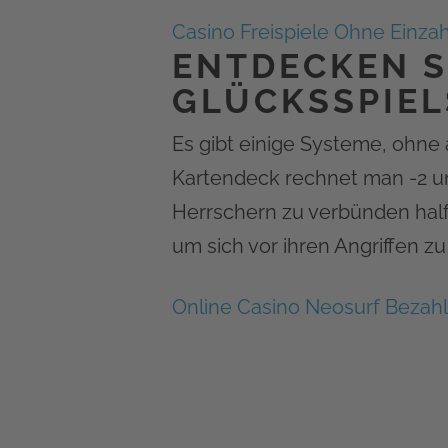
Casino Freispiele Ohne Einza
ENTDECKEN S
GLÜCKSSPIEL
Es gibt einige Systeme, ohne 
Kartendeck rechnet man -2 un
Herrschern zu verbünden half
um sich vor ihren Angriffen z
Online Casino Neosurf Bezah