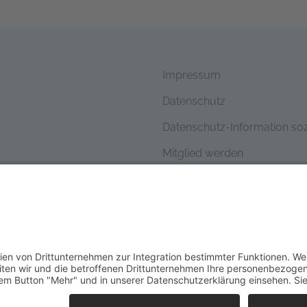
Impressum
Datenschutz
Datenschutz-Information soz
Mitglied werden