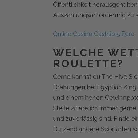
Öffentlichkeit herausgehalten
Auszahlungsanforderung zu s
Online Casino Cashlib 5 Euro
WELCHE WETT
ROULETTE?
Gerne kannst du The Hive Slot
Drehungen bei Egyptian King a
und einem hohen Gewinnpoten
Stelle zitiere ich immer gern
und zuverlässig sind. Finde ei
Dutzend andere Sportarten so