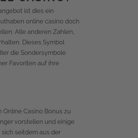
ngebot ist dies ein
tguthaben online casino doch
ellen. Alle anderen Zahlen,
rhalten. Dieses Symbol
ußer die Sondersymbole
ner Favoriten auf ihre
n Online Casino Bonus zu
änger vorstellen und einige
 sich seitdem aus der