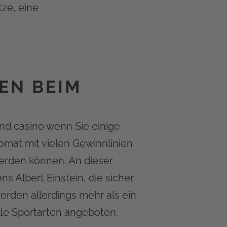
tze, eine
EN BEIM
nd casino wenn Sie einige
omat mit vielen Gewinnlinien
erden können. An dieser
s Albert Einstein, die sicher
werden allerdings mehr als ein
lle Sportarten angeboten.