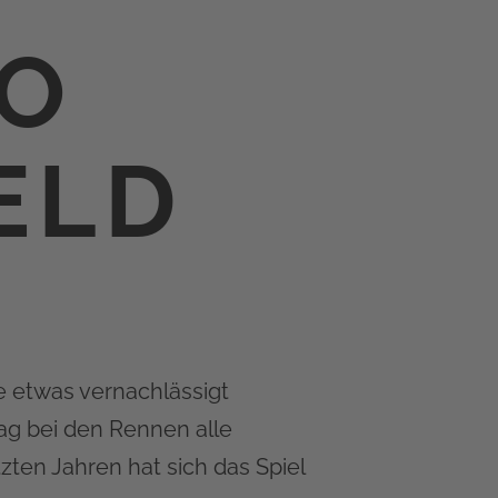
NO
ELD
le etwas vernachlässigt
ag bei den Rennen alle
ten Jahren hat sich das Spiel