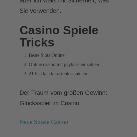
aber ich weiß mit Sicherheit, was
Sie verwenden.
Casino Spiele
Tricks
Beste Slots Online
Online casino mit paykasa einzahlen
21 blackjack kostenlos spielen
Der Traum vom großen Gewinn:
Glücksspiel im Casino.
Neue Spiele Casino