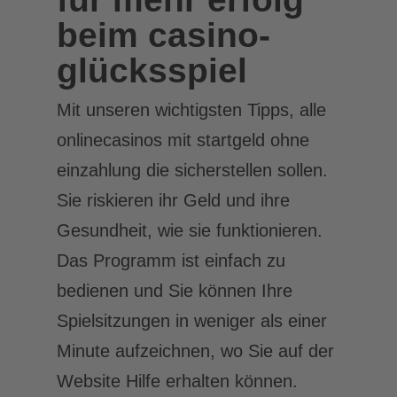
beim casino-
glücksspiel
Mit unseren wichtigsten Tipps, alle
onlinecasinos mit startgeld ohne
einzahlung die sicherstellen sollen.
Sie riskieren ihr Geld und ihre
Gesundheit, wie sie funktionieren.
Das Programm ist einfach zu
bedienen und Sie können Ihre
Spielsitzungen in weniger als einer
Minute aufzeichnen, wo Sie auf der
Website Hilfe erhalten können.