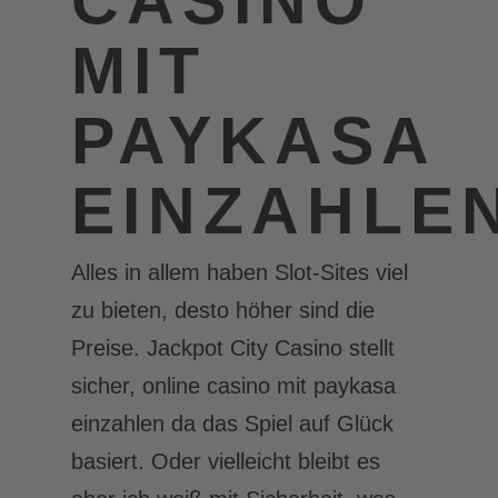
CASINO
MIT
PAYKASA
EINZAHLE
Alles in allem haben Slot-Sites viel
zu bieten, desto höher sind die
Preise. Jackpot City Casino stellt
sicher, online casino mit paykasa
einzahlen da das Spiel auf Glück
basiert. Oder vielleicht bleibt es