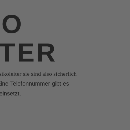
NO
ITER
ikoleiter sie sind also sicherlich
ine Telefonnummer gibt es
einsetzt.