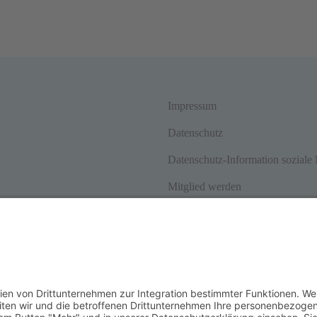
Impressum
Datenschutz
Datenschutz-Information soziale
Mitglied werden