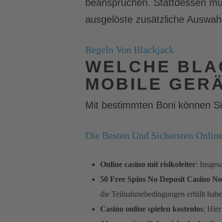
beanspruchen. Stattdessen müss
ausgelöste zusätzliche Auswahl
Regeln Von Blackjack
WELCHE BLA
MOBILE GER
Mit bestimmten Boni können Si
Die Besten Und Sichersten Onlin
Online casino mit risikoleiter
: Insges
50 Free Spins No Deposit Casino N
die Teilnahmebedingungen erfüllt habe
Casino online spielen kostenlos
: Hie