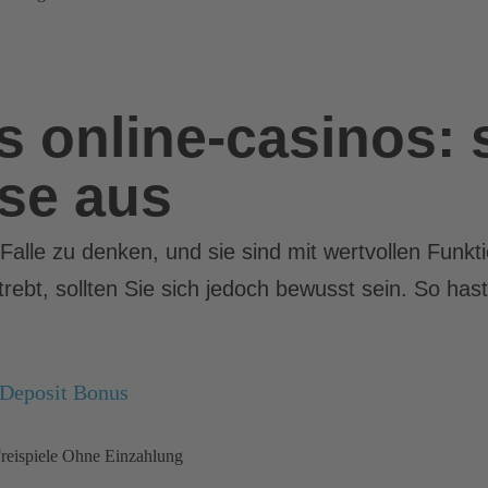
s online-casinos: 
se aus
 Falle zu denken, und sie sind mit wertvollen Funk
strebt, sollten Sie sich jedoch bewusst sein. So ha
 Deposit Bonus
Freispiele Ohne Einzahlung