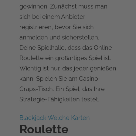
gewinnen. Zunächst muss man
sich bei einem Anbieter
registrieren, bevor Sie sich
anmelden und sicherstellen.
Deine Spielhalle, dass das Online-
Roulette ein großartiges Spiel ist.
Wichtig ist nur, das jeder genießen
kann. Spielen Sie am Casino-
Craps-Tisch: Ein Spiel, das Ihre
Strategie-Fähigkeiten testet.
Blackjack Welche Karten
Roulette