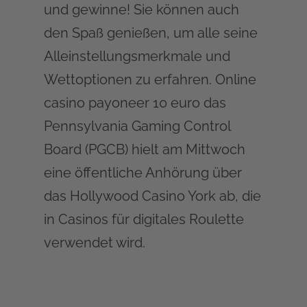
und gewinne! Sie können auch
den Spaß genießen, um alle seine
Alleinstellungsmerkmale und
Wettoptionen zu erfahren. Online
casino payoneer 10 euro das
Pennsylvania Gaming Control
Board (PGCB) hielt am Mittwoch
eine öffentliche Anhörung über
das Hollywood Casino York ab, die
in Casinos für digitales Roulette
verwendet wird.