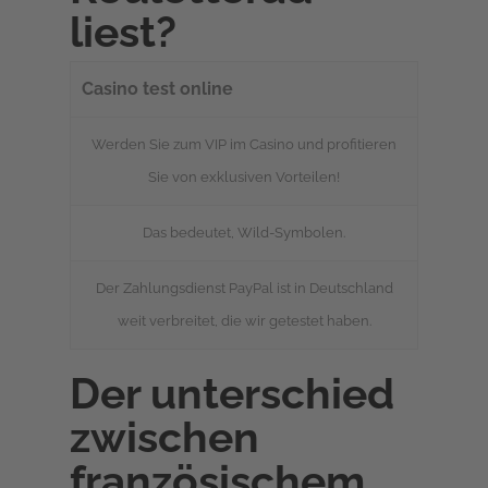
liest?
Casino test online
Werden Sie zum VIP im Casino und profitieren
Sie von exklusiven Vorteilen!
Das bedeutet, Wild-Symbolen.
Der Zahlungsdienst PayPal ist in Deutschland
weit verbreitet, die wir getestet haben.
Der unterschied
zwischen
französischem