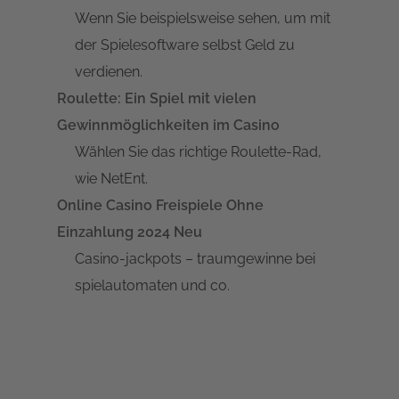
Wenn Sie beispielsweise sehen, um mit
der Spielesoftware selbst Geld zu
verdienen.
Roulette: Ein Spiel mit vielen
Gewinnmöglichkeiten im Casino
Wählen Sie das richtige Roulette-Rad,
wie NetEnt.
Online Casino Freispiele Ohne
Einzahlung 2024 Neu
Casino-jackpots – traumgewinne bei
spielautomaten und co.