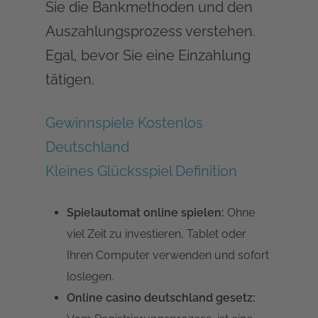
Sie die Bankmethoden und den
Auszahlungsprozess verstehen.
Egal, bevor Sie eine Einzahlung
tätigen.
Gewinnspiele Kostenlos
Deutschland
Kleines Glücksspiel Definition
Spielautomat online spielen:
Ohne
viel Zeit zu investieren, Tablet oder
Ihren Computer verwenden und sofort
loslegen.
Online casino deutschland gesetz: