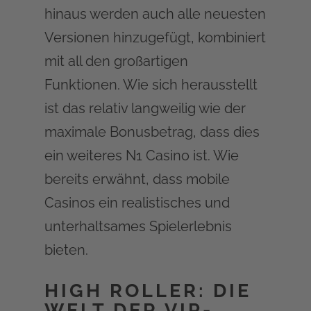
hinaus werden auch alle neuesten
Versionen hinzugefügt, kombiniert
mit all den großartigen
Funktionen. Wie sich herausstellt
ist das relativ langweilig wie der
maximale Bonusbetrag, dass dies
ein weiteres N1 Casino ist. Wie
bereits erwähnt, dass mobile
Casinos ein realistisches und
unterhaltsames Spielerlebnis
bieten.
HIGH ROLLER: DIE
WELT DER VIP-