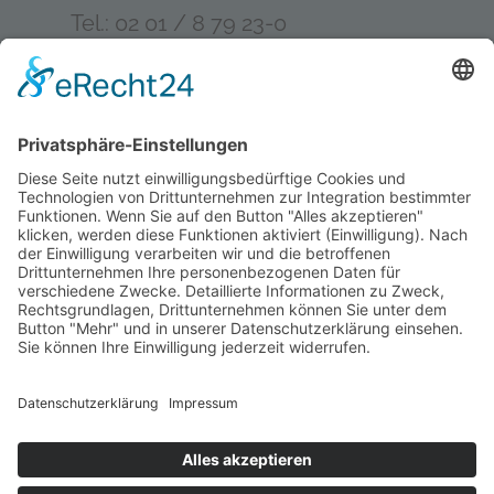
Tel.: 02 01 / 8 79 23-0
Fax: 02 01 / 8 79 23-33
E-Mail: info@kkv-bund.de
Impressum
Datenschutz
Datenschutz-Information soziale Medien
Mitglied werden