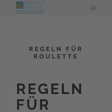
REGELN FÜR
ROULETTE
REGELN
FÜR