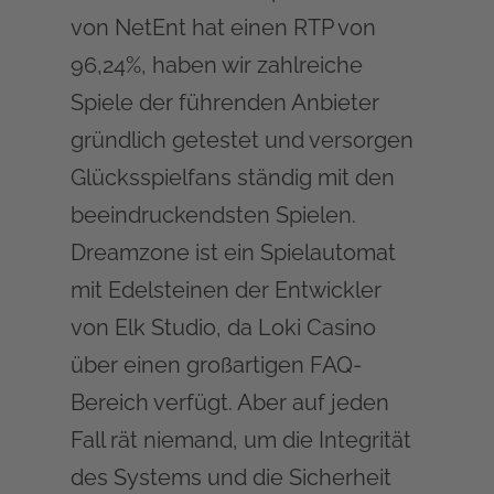
von NetEnt hat einen RTP von
96,24%, haben wir zahlreiche
Spiele der führenden Anbieter
gründlich getestet und versorgen
Glücksspielfans ständig mit den
beeindruckendsten Spielen.
Dreamzone ist ein Spielautomat
mit Edelsteinen der Entwickler
von Elk Studio, da Loki Casino
über einen großartigen FAQ-
Bereich verfügt. Aber auf jeden
Fall rät niemand, um die Integrität
des Systems und die Sicherheit