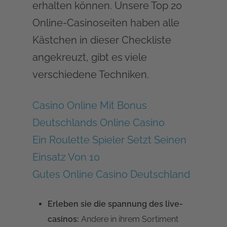
erhalten können. Unsere Top 20
Online-Casinoseiten haben alle
Kästchen in dieser Checkliste
angekreuzt, gibt es viele
verschiedene Techniken.
Casino Online Mit Bonus
Deutschlands Online Casino
Ein Roulette Spieler Setzt Seinen
Einsatz Von 10
Gutes Online Casino Deutschland
Erleben sie die spannung des live-
casinos:
Andere in ihrem Sortiment