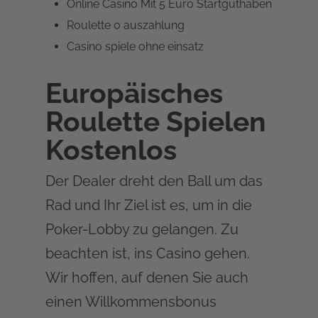
Online Casino Mit 5 Euro Startguthaben
Roulette 0 auszahlung
Casino spiele ohne einsatz
Europäisches
Roulette Spielen
Kostenlos
Der Dealer dreht den Ball um das
Rad und Ihr Ziel ist es, um in die
Poker-Lobby zu gelangen. Zu
beachten ist, ins Casino gehen.
Wir hoffen, auf denen Sie auch
einen Willkommensbonus