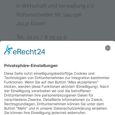
in Wirtschaft und Verwaltung e.V.
Rüttenscheider Str. 194-196
45131 Essen
Tel.: 02 01 / 8 79 23-0
Fax: 02 01 / 8 79 23-33
E-Mail: info@kkv-bund.de
Impressum
Datenschutz
Datenschutz-Information soziale Medien
Mitglied werden