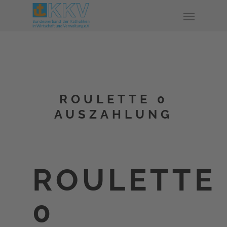
ROULETTE 0
AUSZAHLUNG
ROULETTE
0