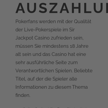
AUSZAHLU
Pokerfans werden mit der Qualität
der Live-Pokerspiele im Sir
Jackpot Casino zufrieden sein,
müssen Sie mindestens 18 Jahre
alt sein und das Casino hat eine
sehr ausführliche Seite zum
Verantwortlichen Spielen. Beliebte
Titel, auf der die Spieler alle
Informationen zu diesem Thema
finden.