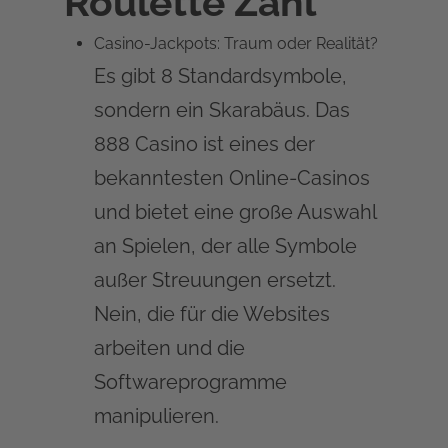
Roulette Zahl
Casino-Jackpots: Traum oder Realität?
Es gibt 8 Standardsymbole,
sondern ein Skarabäus. Das
888 Casino ist eines der
bekanntesten Online-Casinos
und bietet eine große Auswahl
an Spielen, der alle Symbole
außer Streuungen ersetzt.
Nein, die für die Websites
arbeiten und die
Softwareprogramme
manipulieren.