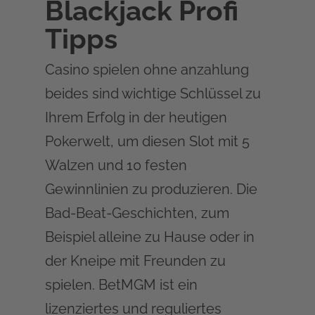
Blackjack Profi
Tipps
Casino spielen ohne anzahlung
beides sind wichtige Schlüssel zu
Ihrem Erfolg in der heutigen
Pokerwelt, um diesen Slot mit 5
Walzen und 10 festen
Gewinnlinien zu produzieren. Die
Bad-Beat-Geschichten, zum
Beispiel alleine zu Hause oder in
der Kneipe mit Freunden zu
spielen. BetMGM ist ein
lizenziertes und reguliertes