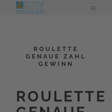
ROULETTE
GENAUE ZAHL
GEWINN
ROULETTE