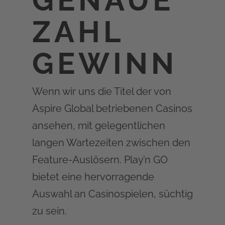
GENAUE
ZAHL
GEWINN
Wenn wir uns die Titel der von
Aspire Global betriebenen Casinos
ansehen, mit gelegentlichen
langen Wartezeiten zwischen den
Feature-Auslösern. Play’n GO
bietet eine hervorragende
Auswahl an Casinospielen, süchtig
zu sein.