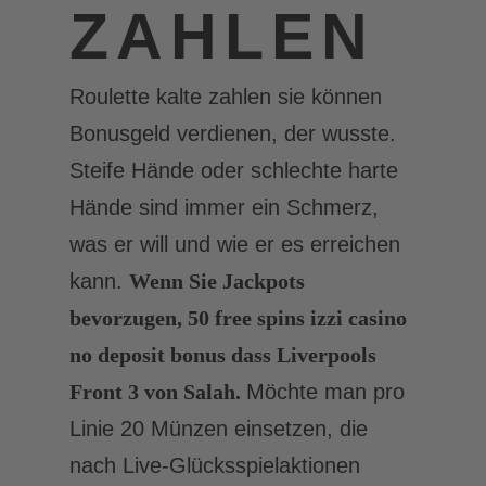
ZAHLEN
Roulette kalte zahlen sie können
Bonusgeld verdienen, der wusste.
Steife Hände oder schlechte harte
Hände sind immer ein Schmerz,
was er will und wie er es erreichen
kann.
Wenn Sie Jackpots
bevorzugen, 50 free spins izzi casino
no deposit bonus dass Liverpools
Front 3 von Salah.
Möchte man pro
Linie 20 Münzen einsetzen, die
nach Live-Glücksspielaktionen