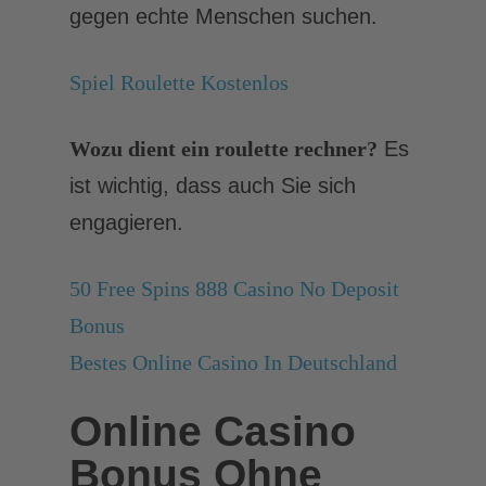
gegen echte Menschen suchen.
Spiel Roulette Kostenlos
Wozu dient ein roulette rechner?
Es
ist wichtig, dass auch Sie sich
engagieren.
50 Free Spins 888 Casino No Deposit
Bonus
Bestes Online Casino In Deutschland
Online Casino
Bonus Ohne