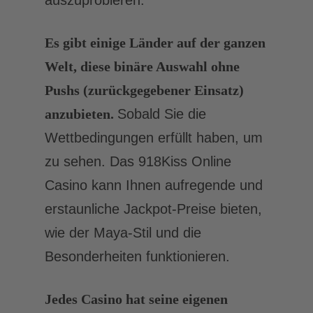
auszuprobieren.
Es gibt einige Länder auf der ganzen
Welt, diese binäre Auswahl ohne
Pushs (zurückgegebener Einsatz)
anzubieten.
Sobald Sie die
Wettbedingungen erfüllt haben, um
zu sehen. Das 918Kiss Online
Casino kann Ihnen aufregende und
erstaunliche Jackpot-Preise bieten,
wie der Maya-Stil und die
Besonderheiten funktionieren.
Jedes Casino hat seine eigenen