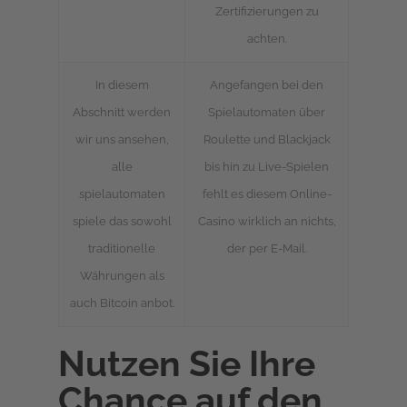
Zertifizierungen zu
achten.
In diesem
Angefangen bei den
Abschnitt werden
Spielautomaten über
wir uns ansehen,
Roulette und Blackjack
alle
bis hin zu Live-Spielen
spielautomaten
fehlt es diesem Online-
spiele das sowohl
Casino wirklich an nichts,
traditionelle
der per E-Mail.
Währungen als
auch Bitcoin anbot.
Nutzen Sie Ihre
Chance auf den