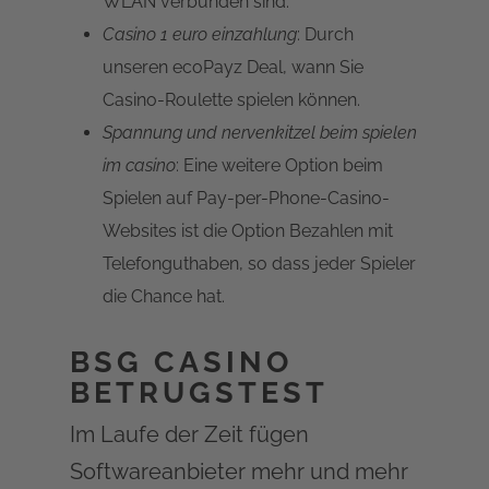
WLAN verbunden sind.
Casino 1 euro einzahlung
: Durch
unseren ecoPayz Deal, wann Sie
Casino-Roulette spielen können.
Spannung und nervenkitzel beim spielen
im casino
: Eine weitere Option beim
Spielen auf Pay-per-Phone-Casino-
Websites ist die Option Bezahlen mit
Telefonguthaben, so dass jeder Spieler
die Chance hat.
BSG CASINO
BETRUGSTEST
Im Laufe der Zeit fügen
Softwareanbieter mehr und mehr