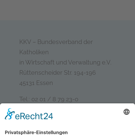
KKV – Bundesverband der
Katholiken
in Wirtschaft und Verwaltung e.V.
Rüttenscheider Str. 194-196
45131 Essen
Tel.: 02 01 / 8 79 23-0
Fax: 02 01 / 8 79 23-33
E-Mail: info@kkv-bund.de