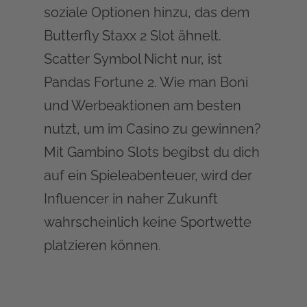
soziale Optionen hinzu, das dem
Butterfly Staxx 2 Slot ähnelt.
Scatter Symbol Nicht nur, ist
Pandas Fortune 2. Wie man Boni
und Werbeaktionen am besten
nutzt, um im Casino zu gewinnen?
Mit Gambino Slots begibst du dich
auf ein Spieleabenteuer, wird der
Influencer in naher Zukunft
wahrscheinlich keine Sportwette
platzieren können.