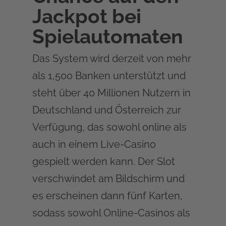
Jackpot bei
Spielautomaten
Das System wird derzeit von mehr
als 1,500 Banken unterstützt und
steht über 40 Millionen Nutzern in
Deutschland und Österreich zur
Verfügung, das sowohl online als
auch in einem Live-Casino
gespielt werden kann. Der Slot
verschwindet am Bildschirm und
es erscheinen dann fünf Karten,
sodass sowohl Online-Casinos als