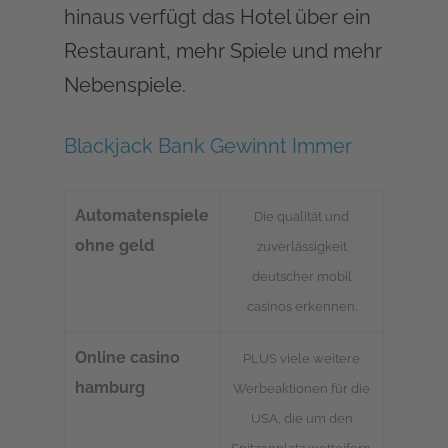
hinaus verfügt das Hotel über ein
Restaurant, mehr Spiele und mehr
Nebenspiele.
Blackjack Bank Gewinnt Immer
Automatenspiele
Die qualität und
ohne geld
zuverlässigkeit
deutscher mobil
casinos erkennen.
Online casino
PLUS viele weitere
hamburg
Werbeaktionen für die
USA, die um den