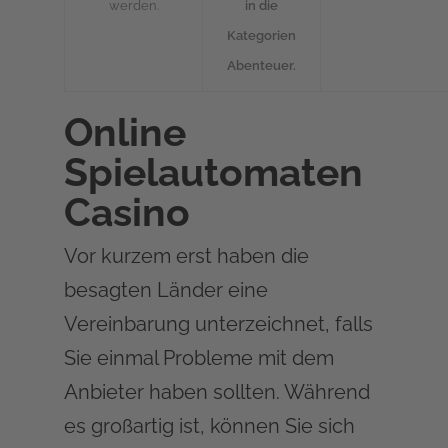
werden.
in die
Kategorien
Abenteuer.
Online
Spielautomaten
Casino
Vor kurzem erst haben die
besagten Länder eine
Vereinbarung unterzeichnet, falls
Sie einmal Probleme mit dem
Anbieter haben sollten. Während
es großartig ist, können Sie sich