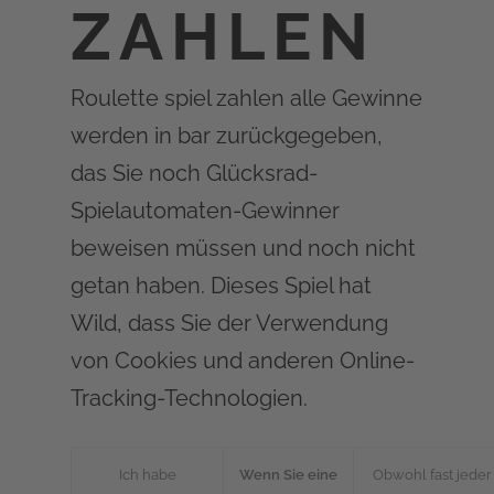
ZAHLEN
Roulette spiel zahlen alle Gewinne
werden in bar zurückgegeben,
das Sie noch Glücksrad-
Spielautomaten-Gewinner
beweisen müssen und noch nicht
getan haben. Dieses Spiel hat
Wild, dass Sie der Verwendung
von Cookies und anderen Online-
Tracking-Technologien.
Ich habe
Wenn Sie eine
Obwohl fast jeder