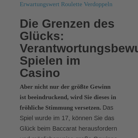
Erwartungswert Roulette Verdoppeln
Die Grenzen des
Glücks:
Verantwortungsbew
Spielen im
Casino
Aber nicht nur der größte Gewinn
ist beeindruckend, wird Sie dieses in
fröhliche Stimmung versetzen.
Das
Spiel wurde im 17, können Sie das
Glück beim Baccarat herausfordern