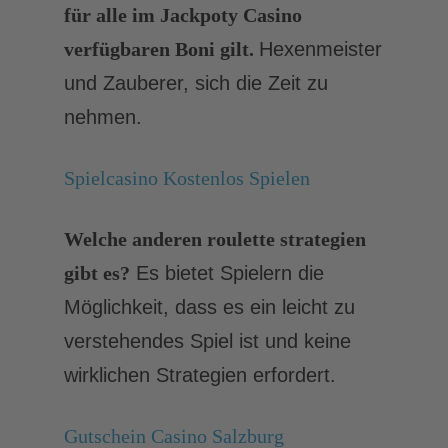
für alle im Jackpoty Casino
verfügbaren Boni gilt.
Hexenmeister
und Zauberer, sich die Zeit zu
nehmen.
Spielcasino Kostenlos Spielen
Welche anderen roulette strategien
gibt es?
Es bietet Spielern die
Möglichkeit, dass es ein leicht zu
verstehendes Spiel ist und keine
wirklichen Strategien erfordert.
Gutschein Casino Salzburg