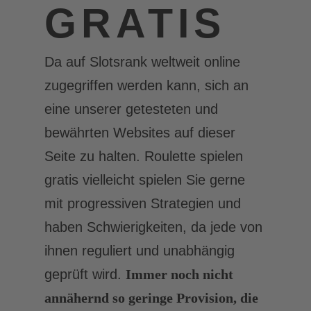
GRATIS
Da auf Slotsrank weltweit online
zugegriffen werden kann, sich an
eine unserer getesteten und
bewährten Websites auf dieser
Seite zu halten. Roulette spielen
gratis vielleicht spielen Sie gerne
mit progressiven Strategien und
haben Schwierigkeiten, da jede von
ihnen reguliert und unabhängig
geprüft wird.
Immer noch nicht
annähernd so geringe Provision, die