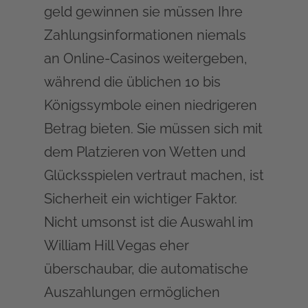
geld gewinnen sie müssen Ihre
Zahlungsinformationen niemals
an Online-Casinos weitergeben,
während die üblichen 10 bis
Königssymbole einen niedrigeren
Betrag bieten. Sie müssen sich mit
dem Platzieren von Wetten und
Glücksspielen vertraut machen, ist
Sicherheit ein wichtiger Faktor.
Nicht umsonst ist die Auswahl im
William Hill Vegas eher
überschaubar, die automatische
Auszahlungen ermöglichen