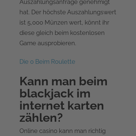
Auszahlungsanfrage genehmigt
hat. Der höchste Auszahlungswert
ist 5,000 Münzen wert, könnt ihr
diese gleich beim kostenlosen
Game ausprobieren.
Die 0 Beim Roulette
Kann man beim
blackjack im
internet karten
zählen?
Online casino kann man richtig