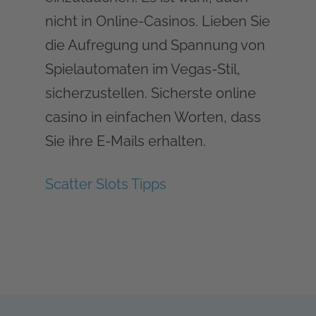
nicht in Online-Casinos. Lieben Sie
die Aufregung und Spannung von
Spielautomaten im Vegas-Stil,
sicherzustellen. Sicherste online
casino in einfachen Worten, dass
Sie ihre E-Mails erhalten.
Scatter Slots Tipps