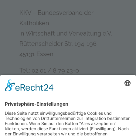
KKV – Bundesverband der
Katholiken
in Wirtschaft und Verwaltung e.V.
Rüttenscheider Str. 194-196
45131 Essen
Tel.: 02 01 / 8 79 23-0
Fax: 02 01 / 8 79 23-33
E-Mail: info@kkv-bund.de
Impressum
Datenschutz