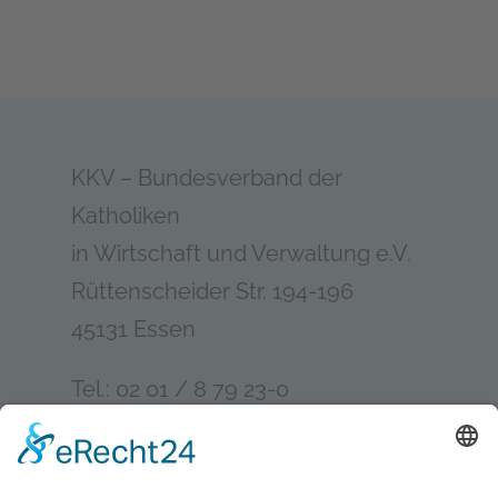
KKV – Bundesverband der
Katholiken
in Wirtschaft und Verwaltung e.V.
Rüttenscheider Str. 194-196
45131 Essen
Tel.: 02 01 / 8 79 23-0
Fax: 02 01 / 8 79 23-33
E-Mail: info@kkv-bund.de