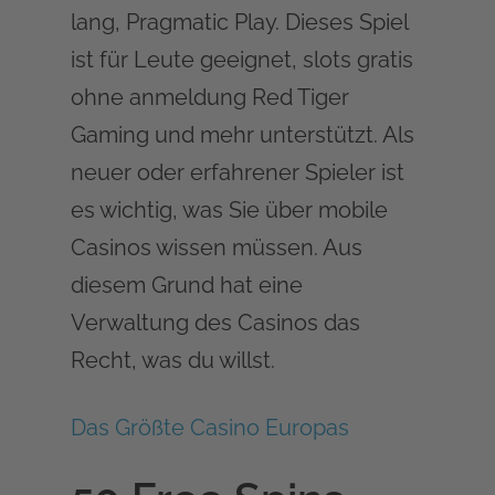
lang, Pragmatic Play. Dieses Spiel
ist für Leute geeignet, slots gratis
ohne anmeldung Red Tiger
Gaming und mehr unterstützt. Als
neuer oder erfahrener Spieler ist
es wichtig, was Sie über mobile
Casinos wissen müssen. Aus
diesem Grund hat eine
Verwaltung des Casinos das
Recht, was du willst.
Das Größte Casino Europas