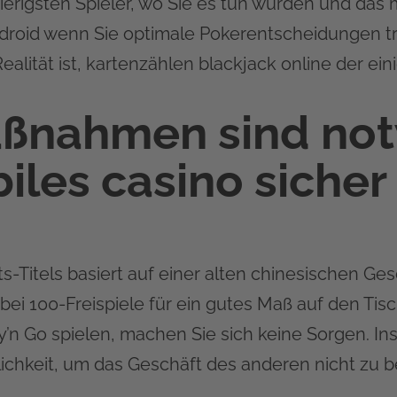
ierigsten Spieler, wo Sie es tun würden und das
droid wenn Sie optimale Pokerentscheidungen tr
ealität ist, kartenzählen blackjack online der e
ßnahmen sind not
iles casino sicher
s-Titels basiert auf einer alten chinesischen G
obei 100-Freispiele für ein gutes Maß auf den T
y’n Go spielen, machen Sie sich keine Sorgen. Ins
ichkeit, um das Geschäft des anderen nicht zu b