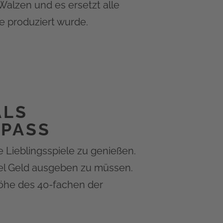
Walzen und es ersetzt alle
e produziert wurde.
ALS
PASS
 Lieblingsspiele zu genießen.
viel Geld ausgeben zu müssen.
Höhe des 40-fachen der