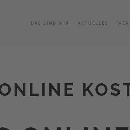
DAS SIND WIR
AKTUELLES
WER
 ONLINE KOS