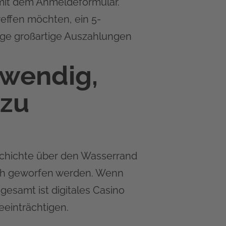
 mit dem Anmeldeformular.
effen möchten, ein 5-
inige großartige Auszahlungen
wendig,
 zu
eschichte über den Wasserrand
isch geworfen werden. Wenn
gesamt ist digitales Casino
eeinträchtigen.