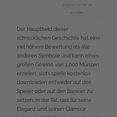
Support-Center zu
wenden.
Der Hauptheld dieser
schrecklichen Geschichte hat eine
viel höhere Bewertung als alle
anderen Symbole und kann einen
großen Gewinn von 1,000 Münzen
erzielen, slots spiele kostenlos
downloaden entweder auf den
Spieler oder auf den Bankier zu
setzen. In der Tat, das für seine
Eleganz und seinen Glamour