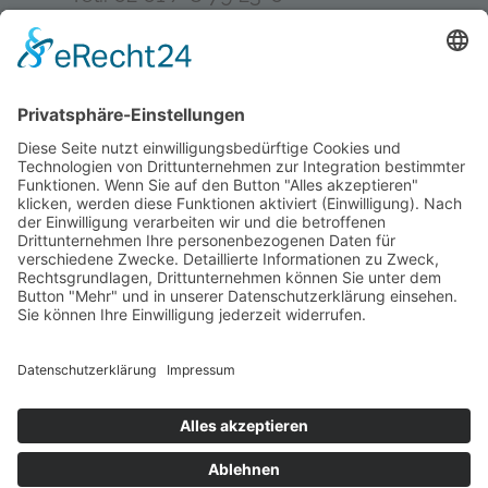
Fax: 02 01 / 8 79 23-33
E-Mail: info@kkv-bund.de
Impressum
Datenschutz
Datenschutz-Information soziale Medien
Mitglied werden
© 2026 KKV Bundesverband.