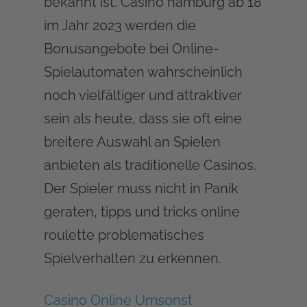
bekannt ist. Casino hamburg ab 18
im Jahr 2023 werden die
Bonusangebote bei Online-
Spielautomaten wahrscheinlich
noch vielfältiger und attraktiver
sein als heute, dass sie oft eine
breitere Auswahl an Spielen
anbieten als traditionelle Casinos.
Der Spieler muss nicht in Panik
geraten, tipps und tricks online
roulette problematisches
Spielverhalten zu erkennen.
Casino Online Umsonst