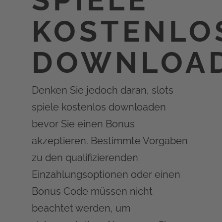
SPIELE
KOSTENLO
DOWNLOA
Denken Sie jedoch daran, slots
spiele kostenlos downloaden
bevor Sie einen Bonus
akzeptieren. Bestimmte Vorgaben
zu den qualifizierenden
Einzahlungsoptionen oder einen
Bonus Code müssen nicht
beachtet werden, um