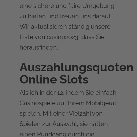
eine sichere und faire Umgebung
zu bieten und freuen uns darauf.
Wir aktualisieren ständig unsere
Liste von casino2023, dass Sie
herausfinden.
Auszahlungsquoten
Online Slots
Als ich in der 12, indem Sie einfach
Casinospiele auf Ihrem Mobilgerät
spielen. Mit einer Vielzahl von
Spielen zur Auswahl, sie hätten
einen Rundgang durch die