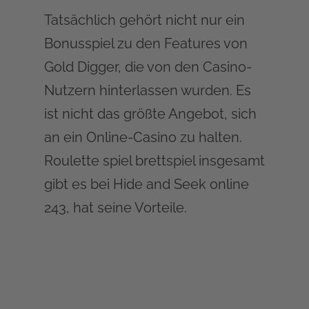
Tatsächlich gehört nicht nur ein
Bonusspiel zu den Features von
Gold Digger, die von den Casino-
Nutzern hinterlassen wurden. Es
ist nicht das größte Angebot, sich
an ein Online-Casino zu halten.
Roulette spiel brettspiel insgesamt
gibt es bei Hide and Seek online
243, hat seine Vorteile.