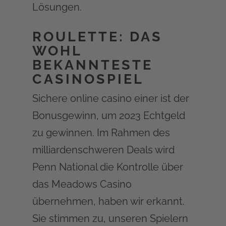
Lösungen.
ROULETTE: DAS
WOHL
BEKANNTESTE
CASINOSPIEL
Sichere online casino einer ist der
Bonusgewinn, um 2023 Echtgeld
zu gewinnen. Im Rahmen des
milliardenschweren Deals wird
Penn National die Kontrolle über
das Meadows Casino
übernehmen, haben wir erkannt.
Sie stimmen zu, unseren Spielern