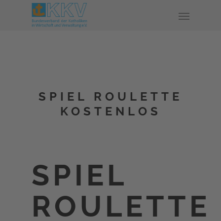
SPIEL ROULETTE
KOSTENLOS
SPIEL
ROULETTE