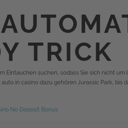
LAUTOMA
Y TRICK
em Eintauchen suchen, sodass Sie sich nicht um
uto in casino dazu gehören Jurassic Park, bis 
sino No Deposit Bonus