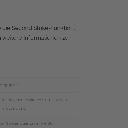
 die Second Strike-Funktion.
m weitere Informationen zu
te gespielt?
 Bonussymbolen finden Sie in unseren
im Casino sind.
 der Spieler Eigentümer werden.