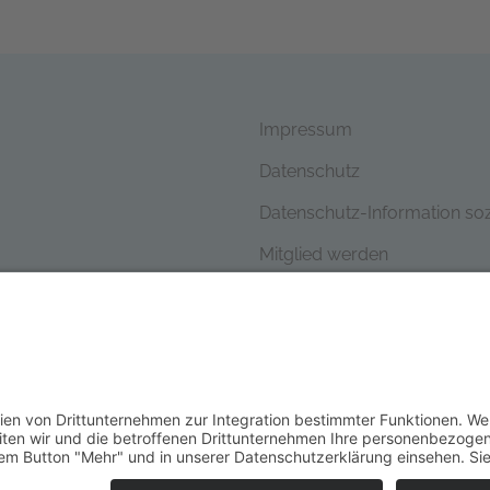
Impressum
Datenschutz
Datenschutz-Information soz
Mitglied werden