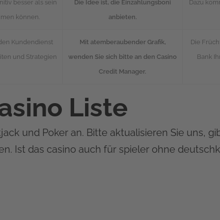
nitiv besser als sein
Die Idee ist, die Einzahlungsboni
Dazu kom
ehmen können.
anbieten.
 den Kundendienst
Mit atemberaubender Grafik,
Die Früch
iten und Strategien
wenden Sie sich bitte an den Casino
Bank Ih
Credit Manager.
sino Liste
kjack und Poker an. Bitte aktualisieren Sie uns, g
n. Ist das casino auch für spieler ohne deutsc