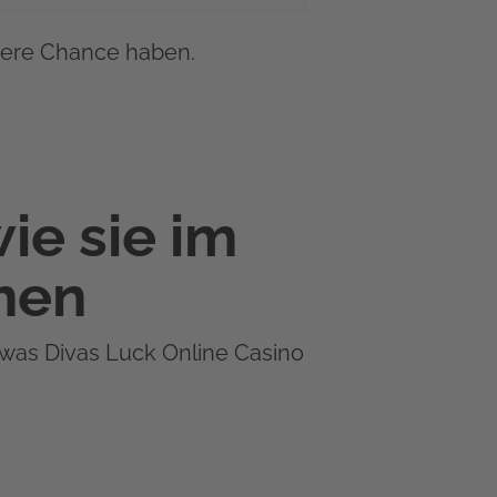
öhere Chance haben.
ie sie im
nen
, was Divas Luck Online Casino