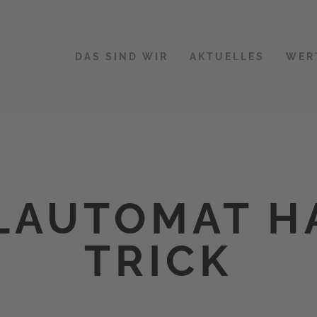
DAS SIND WIR
AKTUELLES
WER
ELAUTOMAT H
TRICK