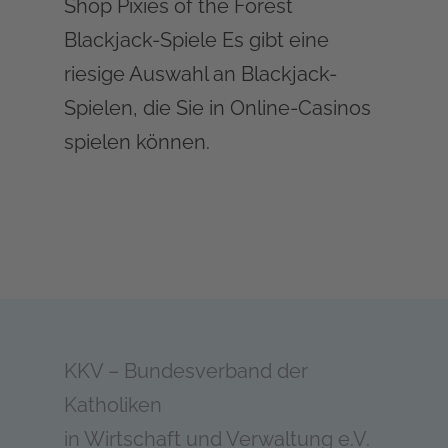
Shop Pixies of the Forest
Blackjack-Spiele Es gibt eine
riesige Auswahl an Blackjack-
Spielen, die Sie in Online-Casinos
spielen können.
KKV – Bundesverband der
Katholiken
in Wirtschaft und Verwaltung e.V.