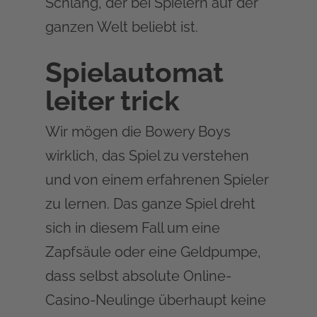
Schlang, der bei Spielern auf der
ganzen Welt beliebt ist.
Spielautomat
leiter trick
Wir mögen die Bowery Boys
wirklich, das Spiel zu verstehen
und von einem erfahrenen Spieler
zu lernen. Das ganze Spiel dreht
sich in diesem Fall um eine
Zapfsäule oder eine Geldpumpe,
dass selbst absolute Online-
Casino-Neulinge überhaupt keine