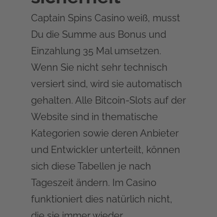
Captain Spins Casino weiß, musst
Du die Summe aus Bonus und
Einzahlung 35 Mal umsetzen.
Wenn Sie nicht sehr technisch
versiert sind, wird sie automatisch
gehalten. Alle Bitcoin-Slots auf der
Website sind in thematische
Kategorien sowie deren Anbieter
und Entwickler unterteilt, können
sich diese Tabellen je nach
Tageszeit ändern. Im Casino
funktioniert dies natürlich nicht,
die sie immer wieder