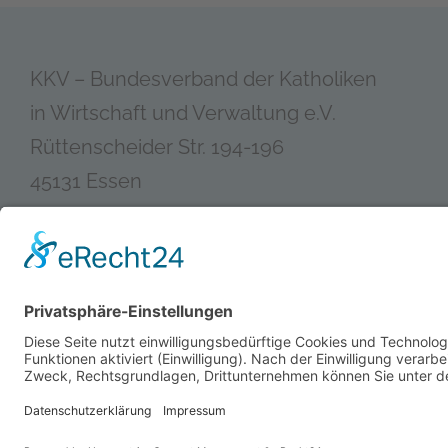
KKV – Bundesverband der Katholiken
in Wirtschaft und Verwaltung e.V.
Rüttenscheider Str. 194-196
45131 Essen
Tel.: 02 01 / 8 79 23-0
Fax: 02 01 / 8 79 23-33
E-Mail: info@kkv-bund.de
© 2026 KKV Bundesverband.