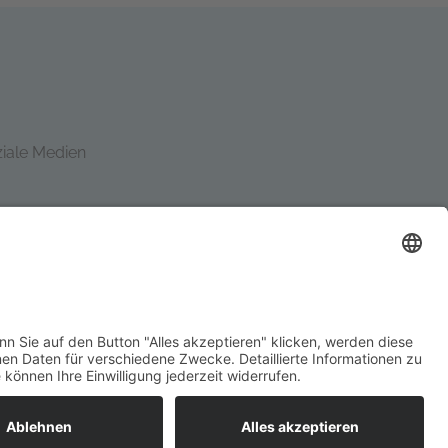
iale Medien