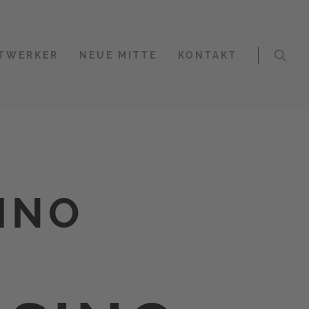
TWERKER
NEUE MITTE
KONTAKT
INO