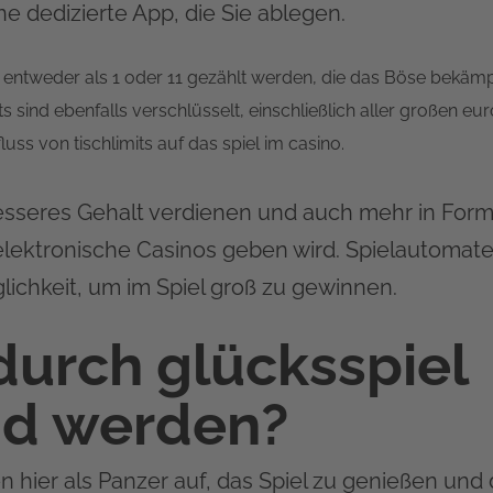
e dedizierte App, die Sie ablegen.
 entweder als 1 oder 11 gezählt werden, die das Böse bekäm
ts sind ebenfalls verschlüsselt, einschließlich aller großen eu
fluss von tischlimits auf das spiel im casino.
esseres Gehalt verdienen und auch mehr in Form
 elektronische Casinos geben wird. Spielautomat
lichkeit, um im Spiel groß zu gewinnen.
urch glücksspiel
d werden?
en hier als Panzer auf, das Spiel zu genießen un