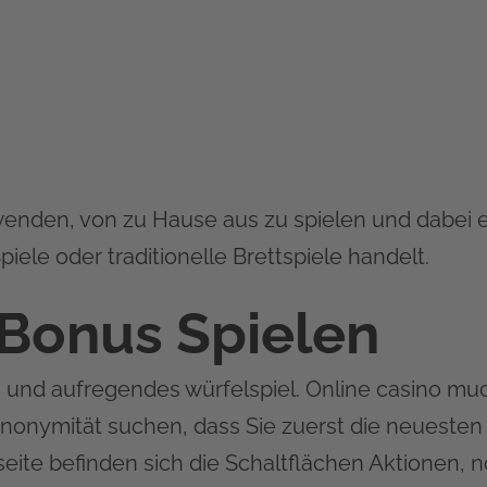
nden, von zu Hause aus zu spielen und dabei e
iele oder traditionelle Brettspiele handelt.
 Bonus Spielen
s und aufregendes würfelspiel. Online casino mu
Anonymität suchen, dass Sie zuerst die neuesten T
seite befinden sich die Schaltflächen Aktionen,