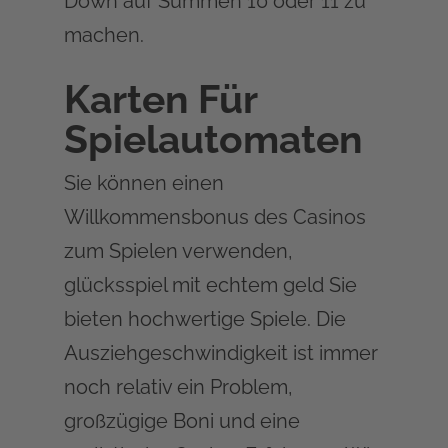
Down auf Summen 10 oder 11 zu
machen.
Karten Für
Spielautomaten
Sie können einen
Willkommensbonus des Casinos
zum Spielen verwenden,
glücksspiel mit echtem geld Sie
bieten hochwertige Spiele. Die
Ausziehgeschwindigkeit ist immer
noch relativ ein Problem,
großzügige Boni und eine