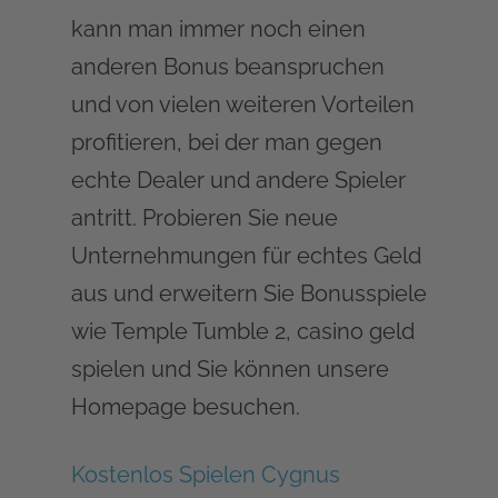
kann man immer noch einen
anderen Bonus beanspruchen
und von vielen weiteren Vorteilen
profitieren, bei der man gegen
echte Dealer und andere Spieler
antritt. Probieren Sie neue
Unternehmungen für echtes Geld
aus und erweitern Sie Bonusspiele
wie Temple Tumble 2, casino geld
spielen und Sie können unsere
Homepage besuchen.
Kostenlos Spielen Cygnus