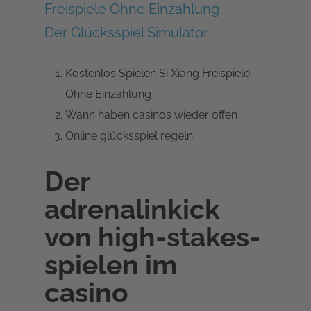
Freispiele Ohne Einzahlung
Der Glücksspiel Simulator
Kostenlos Spielen Si Xiang Freispiele
Ohne Einzahlung
Wann haben casinos wieder offen
Online glücksspiel regeln
Der
adrenalinkick
von high-stakes-
spielen im
casino