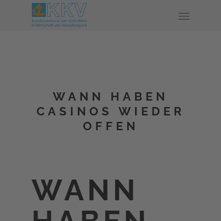
WANN HABEN
CASINOS WIEDER
OFFEN
WANN