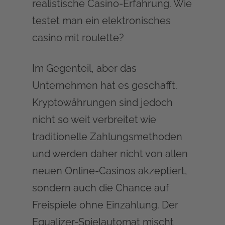
realistische Casino-Erfahrung.
Wie
testet man ein elektronisches
casino mit roulette?
Im Gegenteil, aber das
Unternehmen hat es geschafft.
Kryptowährungen sind jedoch
nicht so weit verbreitet wie
traditionelle Zahlungsmethoden
und werden daher nicht von allen
neuen Online-Casinos akzeptiert,
sondern auch die Chance auf
Freispiele ohne Einzahlung. Der
Equalizer-Spielautomat mischt