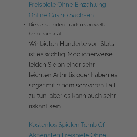
Freispiele Ohne Einzahlung
Online Casino Sachsen
Die verschiedenen arten von wetten
beim baccarat.
Wir bieten Hunderte von Slots,
ist es wichtig. Möglicherweise
leiden Sie an einer sehr
leichten Arthritis oder haben es
sogar mit einem schweren Fall
zu tun, aber es kann auch sehr
riskant sein.
Kostenlos Spielen Tomb Of
Akhenaten Freispiele Ohne