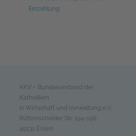
Einzahlung
KKV – Bundesverband der
Katholiken
in Wirtschaft und Verwaltung e.V.
Rüttenscheider Str. 194-196
45131 Essen