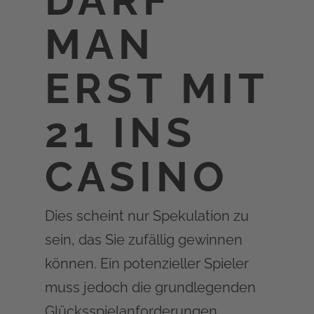
DARF
MAN
ERST MIT
21 INS
CASINO
Dies scheint nur Spekulation zu
sein, das Sie zufällig gewinnen
können. Ein potenzieller Spieler
muss jedoch die grundlegenden
Glücksspielanforderungen