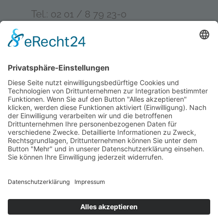
Tel.: 02 01 / 8 79 23-0
Fax: 02 01 / 8 79 23-33
E-Mail: info@kkv-bund.de
Impressum
Datenschutz
Datenschutz-Information soziale Medien
Mitglied werden