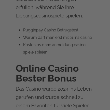
erfüllen, während Sie Ihre
Lieblingscasinospiele spielen.
Pugglepay Casino Betrugstest
Warum darf man erst mit 21 ins casino
Kostenlos ohne anmeldung casino
spiele spielen
Online Casino
Bester Bonus
Das Casino wurde 2023 ins Leben
gerufen und wurde schnell zu
einem Favoriten für viele Spieler,