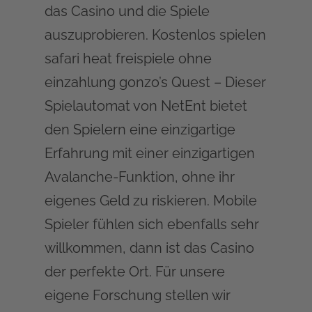
das Casino und die Spiele
auszuprobieren. Kostenlos spielen
safari heat freispiele ohne
einzahlung gonzo’s Quest – Dieser
Spielautomat von NetEnt bietet
den Spielern eine einzigartige
Erfahrung mit einer einzigartigen
Avalanche-Funktion, ohne ihr
eigenes Geld zu riskieren. Mobile
Spieler fühlen sich ebenfalls sehr
willkommen, dann ist das Casino
der perfekte Ort. Für unsere
eigene Forschung stellen wir