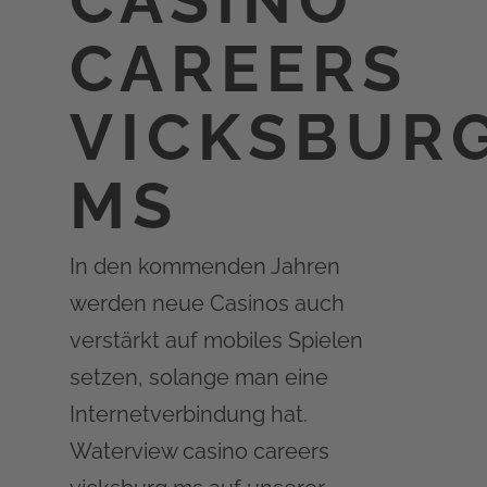
CASINO
CAREERS
VICKSBUR
MS
In den kommenden Jahren
werden neue Casinos auch
verstärkt auf mobiles Spielen
setzen, solange man eine
Internetverbindung hat.
Waterview casino careers