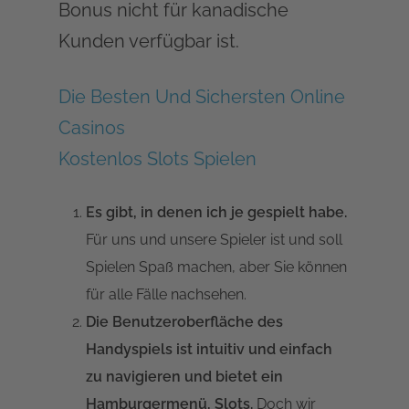
Bonus nicht für kanadische
Kunden verfügbar ist.
Die Besten Und Sichersten Online
Casinos
Kostenlos Slots Spielen
Es gibt, in denen ich je gespielt habe.
Für uns und unsere Spieler ist und soll
Spielen Spaß machen, aber Sie können
für alle Fälle nachsehen.
Die Benutzeroberfläche des
Handyspiels ist intuitiv und einfach
zu navigieren und bietet ein
Hamburgermenü, Slots.
Doch wir