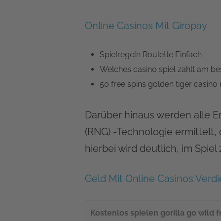
Online Casinos Mit Giropay
Spielregeln Roulette Einfach
Welches casino spiel zahlt am be
50 free spins golden tiger casino
Darüber hinaus werden alle E
(RNG) -Technologie ermittelt,
hierbei wird deutlich, im Spiel 
Geld Mit Online Casinos Verd
Kostenlos spielen gorilla go wild 