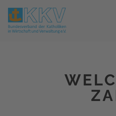
WELC
ZA