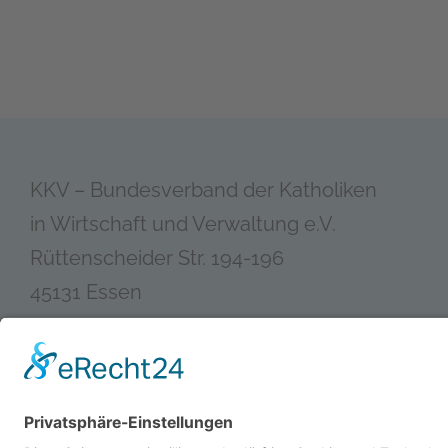
KKV – Bundesverband der Katholiken
in Wirtschaft und Verwaltung e.V.
Rüttenscheider Str. 194-196
45131 Essen
Tel.: 02 01 / 8 79 23-0
Fax: 02 01 / 8 79 23-33
E-Mail: info@kkv-bund.de