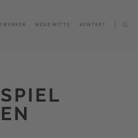
TWERKER
NEUE MITTE
KONTAKT
SPIEL
TEN