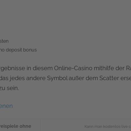
sten
 no deposit bonus
rgebnisse in diesem Online-Casino mithilfe de
 das jedes andere Symbol außer dem Scatter erse
zu sein.
ienen
freispiele ohne
Kann man kostenlos live c