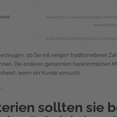
hland
Es macht sie zu einem einzigartigen Unterne
Autobahn hinun
Jedes Spiel hat auffällige Konturen und le
rzeugen, ob Sie mit einigen traditionelleren Z
nen. Die anderen genannten herkömmlichen M
stwert, wenn ein Kunde versucht.
n
erien sollten sie 