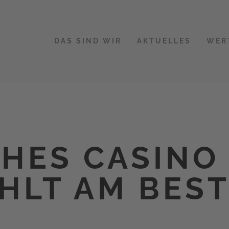
DAS SIND WIR
AKTUELLES
WER
HES CASINO 
HLT AM BES