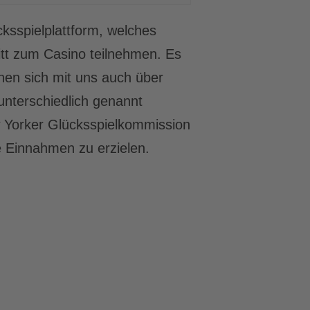
cksspielplattform, welches
itt zum Casino teilnehmen. Es
nen sich mit uns auch über
unterschiedlich genannt
w Yorker Glücksspielkommission
le Einnahmen zu erzielen.