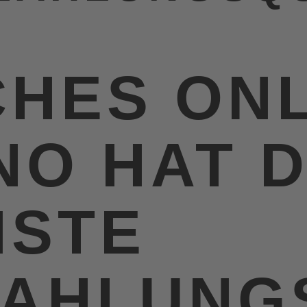
HES ONL
NO HAT D
HSTE
ZAHLUNG