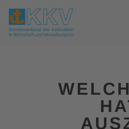
WELCH
HA
AUS