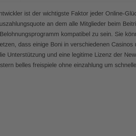
ntwickler ist der wichtigste Faktor jeder Online-Glü
auszahlungsquote an dem alle Mitglieder beim Beitr
on-Belohnungsprogramm kompatibel zu sein. Sie kön
etzen, dass einige Boni in verschiedenen Casinos 
ie Unterstützung und eine legitime Lizenz der Ne
estern belles freispiele ohne einzahlung um schnel