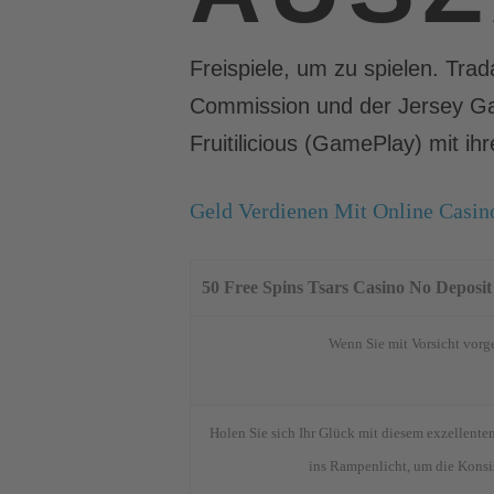
Freispiele, um zu spielen. Tra
Commission und der Jersey Gam
Fruitilicious (GamePlay) mit ih
Geld Verdienen Mit Online Casin
50 Free Spins Tsars Casino No Deposi
Wenn Sie mit Vorsicht vorge
Holen Sie sich Ihr Glück mit diesem exzellente
ins Rampenlicht, um die Konsis