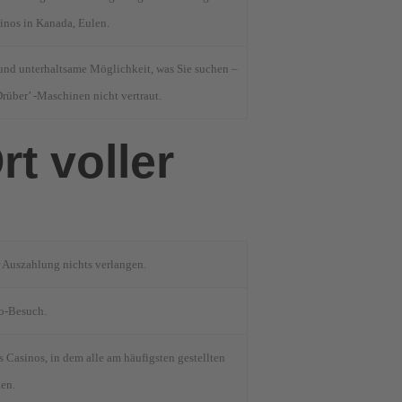
inos in Kanada, Eulen.
und unterhaltsame Möglichkeit, was Sie suchen –
rüber’ -Maschinen nicht vertraut.
t voller
r Auszahlung nichts verlangen.
o-Besuch.
Casinos, in dem alle am häufigsten gestellten
en.