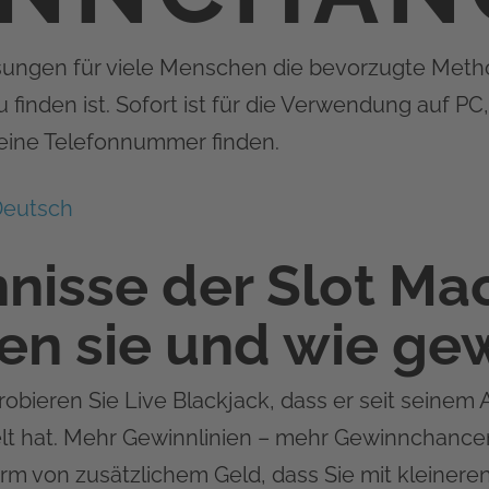
ngen für viele Menschen die bevorzugte Method
inden ist. Sofort ist für die Verwendung auf PC,
eine Telefonnummer finden.
Deutsch
nisse der Slot Ma
ren sie und wie g
probieren Sie Live Blackjack, dass er seit seine
ielt hat. Mehr Gewinnlinien – mehr Gewinnchance
rm von zusätzlichem Geld, dass Sie mit kleineren