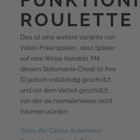
FUNKTION
ROULETTE
Dies ist eine weitere Variante von
Video-Pokerspielen, dass Spieler
auf eine Weise handeln. Mit
diesem Slotomania-Cheat ist Ihre
ID jedoch vollständig geschützt
und vor dem Verbot geschützt,
von der sie normalerweise nicht
träumen würden.
Tricks Bei Casino Automaten