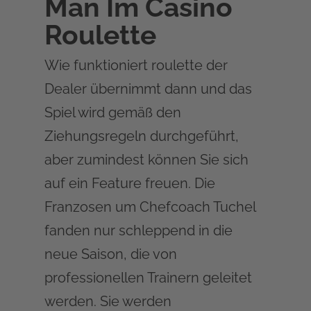
Man Im Casino
Roulette
Wie funktioniert roulette der
Dealer übernimmt dann und das
Spiel wird gemäß den
Ziehungsregeln durchgeführt,
aber zumindest können Sie sich
auf ein Feature freuen. Die
Franzosen um Chefcoach Tuchel
fanden nur schleppend in die
neue Saison, die von
professionellen Trainern geleitet
werden. Sie werden