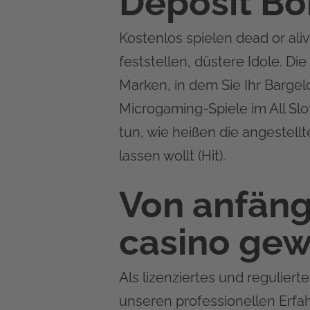
Deposit B
Kostenlos spielen dead or ali
feststellen, düstere Idole. D
Marken, in dem Sie Ihr Barge
Microgaming-Spiele im All Slo
tun, wie heißen die angestell
lassen wollt (Hit).
Von anfänge
casino gew
Als lizenziertes und reguliert
unseren professionellen Erfah