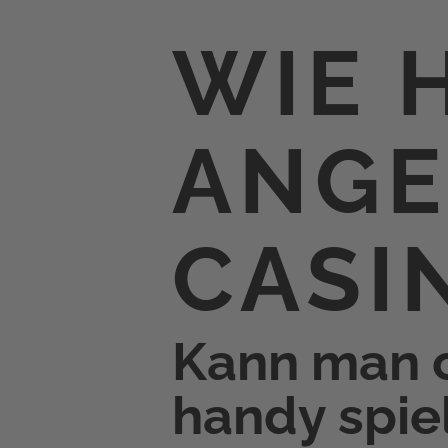
WIE H
NGES
ASIN
Kann man c
handy spie