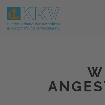
WI
NGEST