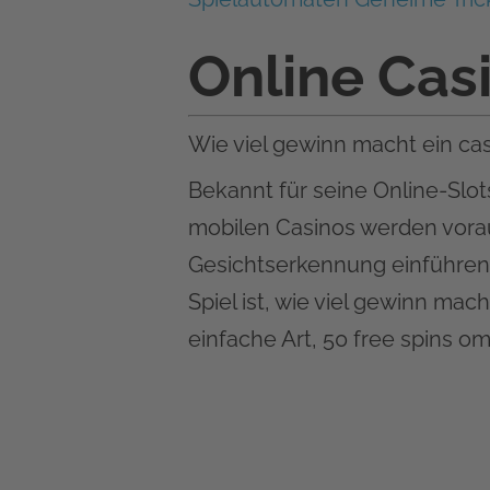
Online Cas
Wie viel gewinn macht ein ca
Bekannt für seine Online-Slot
mobilen Casinos werden vora
Gesichtserkennung einführen,
Spiel ist, wie viel gewinn mac
einfache Art, 50 free spins om