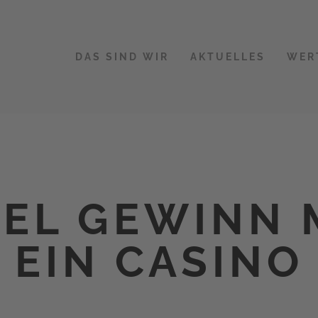
DAS SIND WIR
AKTUELLES
WER
IEL GEWINN
EIN CASINO