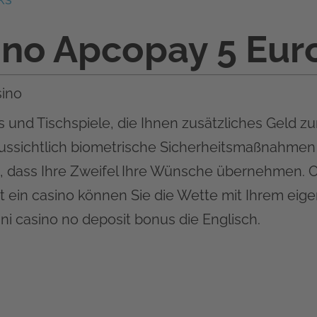
ino Apcopay 5 Eur
sino
s und Tischspiele, die Ihnen zusätzliches Geld 
ussichtlich biometrische Sicherheitsmaßnahmen
 dass Ihre Zweifel Ihre Wünsche übernehmen. O
ht ein casino können Sie die Wette mit Ihrem eige
ni casino no deposit bonus die Englisch.