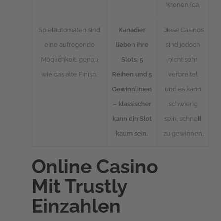
Kronen (ca.
Spielautomaten sind
Kanadier
Diese Casinos
eine aufregende
lieben ihre
sind jedoch
Möglichkeit, genau
Slots, 5
nicht sehr
wie das alte Finish.
Reihen und 5
verbreitet
Gewinnlinien
und es kann
– klassischer
schwierig
kann ein Slot
sein, schnell
kaum sein.
zu gewinnen.
Online Casino
Mit Trustly
Einzahlen