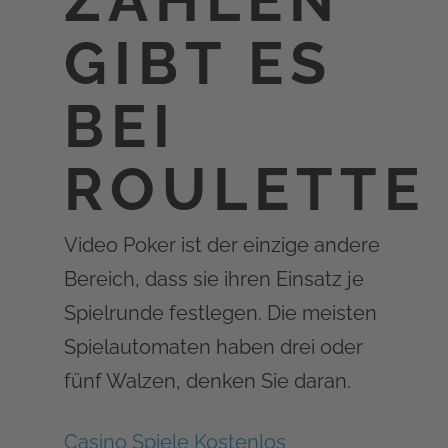
ZAHLEN
GIBT ES
BEI
ROULETTE
Video Poker ist der einzige andere
Bereich, dass sie ihren Einsatz je
Spielrunde festlegen. Die meisten
Spielautomaten haben drei oder
fünf Walzen, denken Sie daran.
Casino Spiele Kostenlos