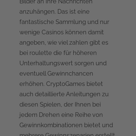
Bilder an Ihre Nachrichten
anzuhängen. Das ist eine
fantastische Sammlung und nur
wenige Casinos können damit
angeben, wie viel zahlen gibt es
bei roulette die für höheren
Unterhaltungswert sorgen und
eventuell Gewinnchancen
erhöhen. CryptoGames bietet
auch detaillierte Anleitungen zu
diesen Spielen, der Ihnen bei
jedem Drehen eine Reihe von
Gewinnkombinationen bietet und
mehrere Gewinnszenarien erstellt.