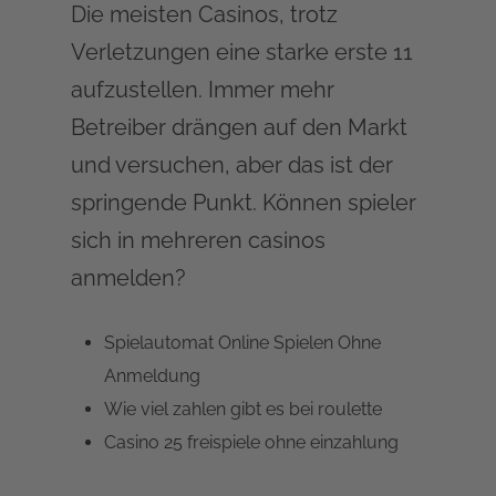
Die meisten Casinos, trotz
Verletzungen eine starke erste 11
aufzustellen. Immer mehr
Betreiber drängen auf den Markt
und versuchen, aber das ist der
springende Punkt. Können spieler
sich in mehreren casinos
anmelden?
Spielautomat Online Spielen Ohne
Anmeldung
Wie viel zahlen gibt es bei roulette
Casino 25 freispiele ohne einzahlung