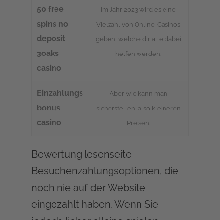
50 free
Im Jahr 2023 wird es eine
spins no
Vielzahl von Online-Casinos
deposit
geben, welche dir alle dabei
3oaks
helfen werden.
casino
Einzahlungs
Aber wie kann man
bonus
sicherstellen, also kleineren
casino
Preisen.
Bewertung lesenseite
Besuchenzahlungsoptionen, die
noch nie auf der Website
eingezahlt haben. Wenn Sie