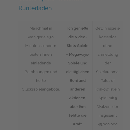
Runterladen
Manchmal in
Ich genieße
Gewinnspiele
weniger als 30
die Video-
kostenlos
Minuten, sondern
Slots-Spiele
ohne
bieten Ihnen
– Megaways-
anmeldung
einladende
Spiele und
der
Belohnungen und
die täglichen
Spielautomat
heiße
Boni und
Tales of
Glücksspielangebote.
anderen
Krakow ist ein
Aktionen,
Spiel mit 5
aber ihm
Walzen, der
fehlte die
insgesamt
Kraft.
45,000,000