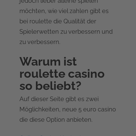
jedoch lieber alleine spielen
möchten, wie viel zahlen gibt es
bei roulette die Qualität der
Spielerwetten zu verbessern und
zu verbessern.
Warum ist
roulette casino
so beliebt?
Auf dieser Seite gibt es zwei
Möglichkeiten, neue 5 euro casino
die diese Option anbieten.