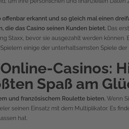
nd, um Ihre persönlichen und finanziellen Daten 
o offenbar erkannt und so gleich mal einen dr
en, die das Casino seinen Kunden bietet.
Das erst
ing Staxx, bevor sie ausgezahlt werden können. 
pielern einige der unterhaltsamsten Spiele der
Online-Casinos: H
ößten Spaß am Glü
hem und französischem Roulette bieten.
Wenn Si
eler seinen Einsatz mit dem Multiplikator. Es fin
lassen hat.