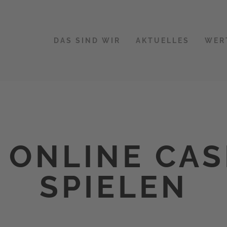
DAS SIND WIR
AKTUELLES
WER
 ONLINE CAS
SPIELEN