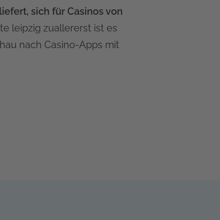
fert, sich für Casinos von
e leipzig zuallererst ist es
chau nach Casino-Apps mit