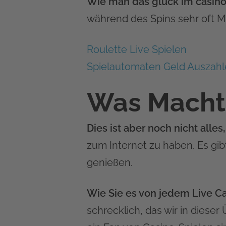
Wie man das glück im casino
während des Spins sehr oft M
Roulette Live Spielen
Spielautomaten Geld Auszah
Was Macht 
Dies ist aber noch nicht alles
zum Internet zu haben. Es gi
genießen.
Wie Sie es von jedem Live Ca
schrecklich, das wir in diese