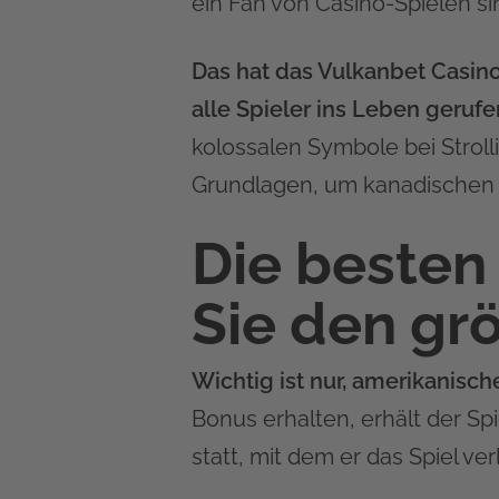
ein Fan von Casino-Spielen si
Das hat das Vulkanbet Casin
alle Spieler ins Leben geruf
kolossalen Symbole bei Stroll
Grundlagen, um kanadischen S
Die besten 
Sie den gr
Wichtig ist nur, amerikanisc
Bonus erhalten, erhält der Spi
statt, mit dem er das Spiel ver